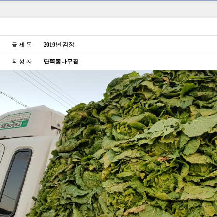
글 제 목
2019년 김장
작 성 자
딴뚝통나무집