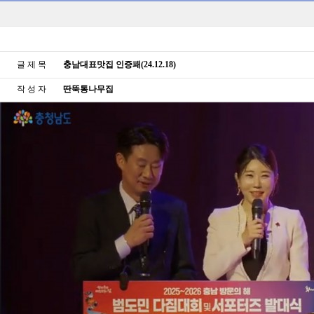
글 제 목
충남대표맛집 인증패(24.12.18)
작 성 자
딴뚝통나무집