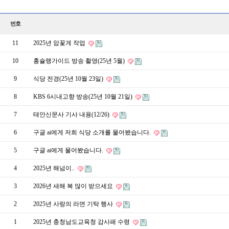
번호
11
2025년 암꽃게 작업
10
홍슐랭가이드 방송 촬영(25년 5월)
9
식당 전경(25년 10월 23일)
8
KBS 6시내고향 방송(25년 10월 21일)
7
태안신문사 기사 내용(12/26)
6
구글 ai에게 저희 식당 소개를 물어봤습니다.
5
구글 ai에게 물어봤습니다.
4
2025년 해넘이..
3
2026년 새해 복 많이 받으세요
2
2025년 사랑의 라면 기탁 행사
1
2025년 충청남도교육청 감사패 수령